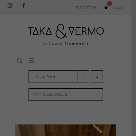
Passer
Instagram
Facebook
Mon compte
0,00
€
au
contenu
Trier par
Nom
Montrer
100 produits