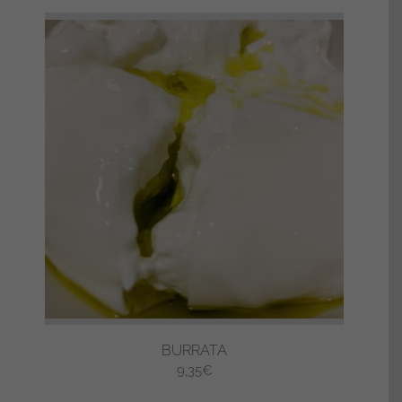
BURRATA
9,35
€