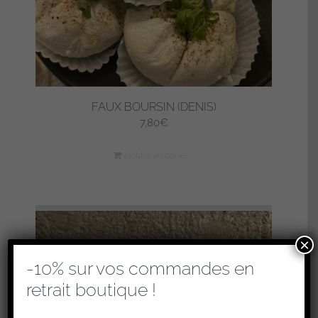
FAUX BOURSIN (DENIS)
7,80
€
Ajouter au panier
×
-10% sur vos commandes en
retrait boutique !