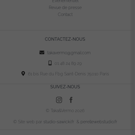
Evénementiel
être
Revue de presse
choisies
Contact
sur
la
page
CONTACTEZ-NOUS
du
produit
takavermo@gmail.com
01 48 24 89 29
61 bis Rue du Fbg Saint-Denis 75010 Paris
SUIVEZ-NOUS
© Taka&Vermo 2026
© Site web par
studio-sawicki.fr
&
perellewebstudio.fr