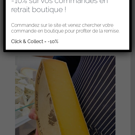
-10% sur vos commandes en
retrait boutique !
PÉPITES DE VIEUX GOUDA
4,40
€
Commandez sur le site et venez chercher votre
commande en boutique pour profiter de la remise.
Ajouter au panier
Click & Collect = -10%