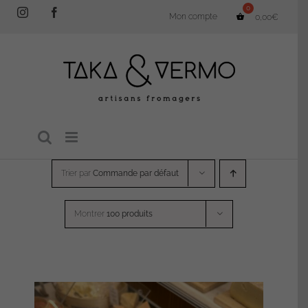
Passer
Instagram
Facebook
Mon compte
0,00
€
au
contenu
Trier par
Commande par défaut
Montrer
100 produits