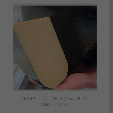
GOUDA DE CHÈVRE EXTRA-VIEUX
Plage
8,55
€
–
12,85
€
de