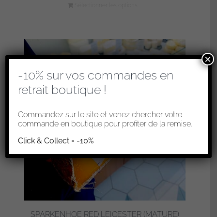
Sélectionner les options
×
-10% sur vos commandes en
retrait boutique !
Commandez sur le site et venez chercher votre
commande en boutique pour profiter de la remise.
Click & Collect = -10%
SPARKENHOE RED LEICESTER (MATURE)