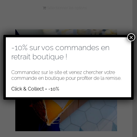
Sélectionner les options
×
-10% sur vos commandes en
retrait boutique !
Commandez sur le site et venez chercher votre
commande en boutique pour profiter de la remise.
Click & Collect = -10%