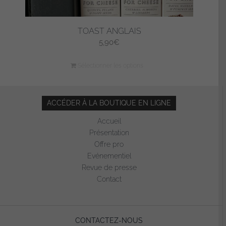
TOAST ANGLAIS
5,90
€
Sélectionner les options
ACCÉDER À LA BOUTIQUE EN LIGNE
Accueil
Présentation
Offre pro
Evénementiel
Revue de presse
Contact
CONTACTEZ-NOUS