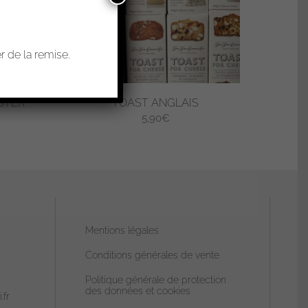
 de la remise.
STER
TOAST ANGLAIS
5,90
€
ge
 :
90€
,80€
Mentions légales
Conditions générales de vente
Politique générale de protection
des données et cookies
.fr