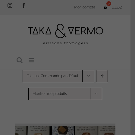
Passer
Instagram
Facebook
Mon compte
0,00
€
au
contenu
Trier par
Commande par défaut
Montrer
100 produits