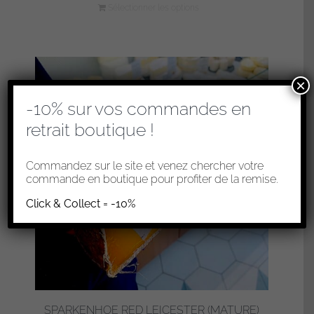
Sélectionner les options
×
-10% sur vos commandes en
retrait boutique !
Commandez sur le site et venez chercher votre
commande en boutique pour profiter de la remise.
Click & Collect = -10%
SPARKENHOE RED LEICESTER (MATURE)