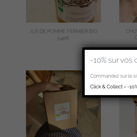
JUS DE POMME FERMIER BIO
CHU
5,40
€
-10% sur vos 
Commandez sur le sit
Click & Collect = -10