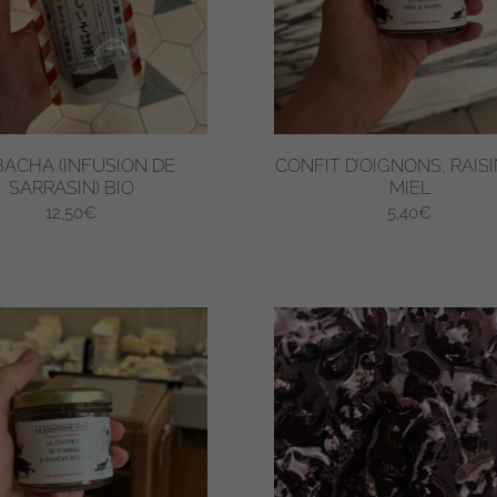
ACHA (INFUSION DE
CONFIT D’OIGNONS, RAISI
SARRASIN) BIO
MIEL
12,50
€
5,40
€