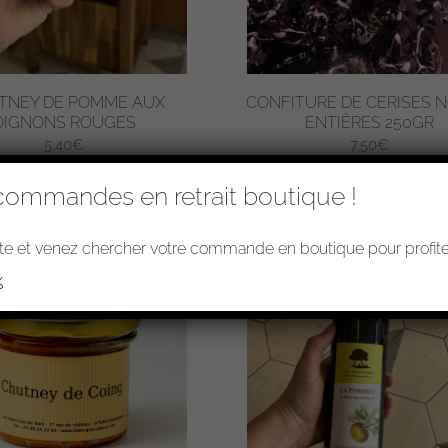
TNEY DE POMME AUX
CONFITURE DE CERISES N
OIGNONS ROUGES
ENTIÈRES 250GR
5,40
€
7,50
€
commandes en retrait boutique !
e et venez chercher votre commande en boutique pour profiter
%