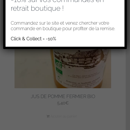
retrait boutique !
Commandez sur le site et venez chercher votre
commande en boutique pour profiter de la remise.
Click & Collect = -10%
JUS DE POMME FERMIER BIO
5,40
€
Ajouter au panier