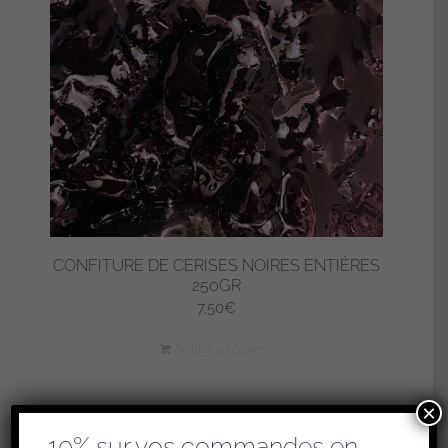
CONFITURE DE CERISES NOIRES ENTIÈRES
250GR
7,50
€
Ajouter au panier
×
-10% sur vos commandes en