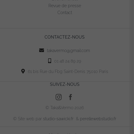
Revue de presse
Contact
CONTACTEZ-NOUS
takavermo@gmail.com
01 48 24 89 29
61 bis Rue du Fbg Saint-Denis 75010 Paris
SUIVEZ-NOUS
© Taka&Vermo 2026
© Site web par
studio-sawicki.fr
&
perellewebstudio.fr