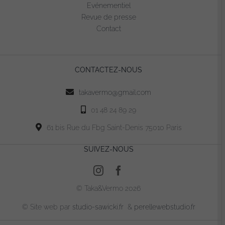
Evénementiel
Revue de presse
Contact
CONTACTEZ-NOUS
takavermo@gmail.com
01 48 24 89 29
61 bis Rue du Fbg Saint-Denis 75010 Paris
SUIVEZ-NOUS
© Taka&Vermo 2026
© Site web par
studio-sawicki.fr
&
perellewebstudio.fr