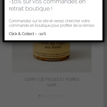
-10% sur vos commandes en
retrait boutique !
Commandez sur le site et venez chercher votre
commande en boutique pour profiter de la remise.
Click & Collect = -10%
CONFIT DE FIGUES ET POIRES
5,40
€
Ajouter au panier