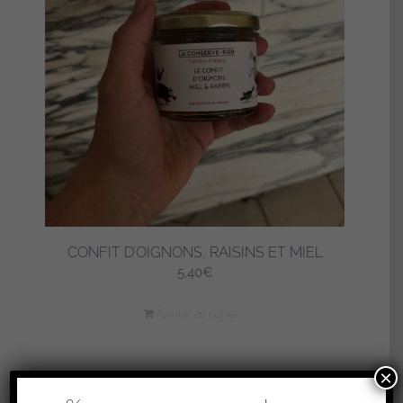
CONFIT D’OIGNONS, RAISINS ET MIEL
5,40
€
Ajouter au panier
×