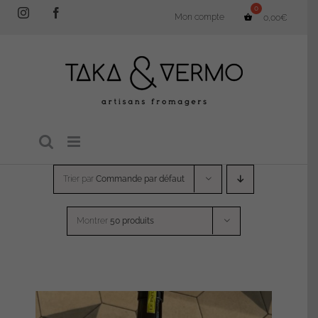
Passer
Instagram
Facebook
Mon compte
0,00
€
au
contenu
Trier par
Commande par défaut
Montrer
50 produits