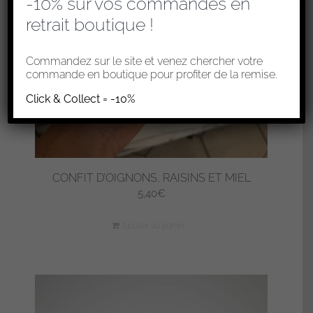
-10% sur vos commandes en
retrait boutique !
Commandez sur le site et venez chercher votre
commande en boutique pour profiter de la remise.
Click & Collect = -10%
CONFIT D’OIGNONS, RAISINS ET MIEL
5,40
€
Ajouter au panier