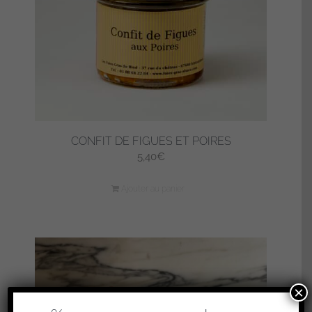
CONFIT DE FIGUES ET POIRES
5,40
€
Ajouter au panier
×