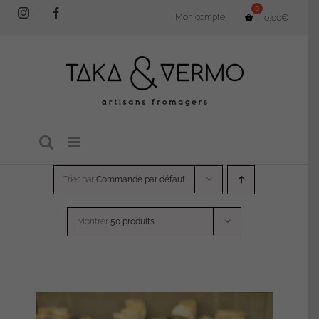
Passer
Instagram
Facebook
Mon compte
0,00
€
au
contenu
Trier par
Commande par défaut
Montrer
50 produits