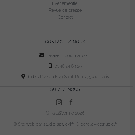
Evénementiel
Revue de presse
Contact
CONTACTEZ-NOUS
takavermo@gmail.com
01 48 24 89 29
61 bis Rue du Fbg Saint-Denis 75010 Paris
SUIVEZ-NOUS
© Taka&Vermo 2026
© Site web par
studio-sawicki.fr
&
perellewebstudio.fr