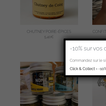
CHUTNEY POIRE-ÉPICES
CONFIT
5,40
€
-10% sur vos 
Commandez sur le sit
Click & Collect = -10