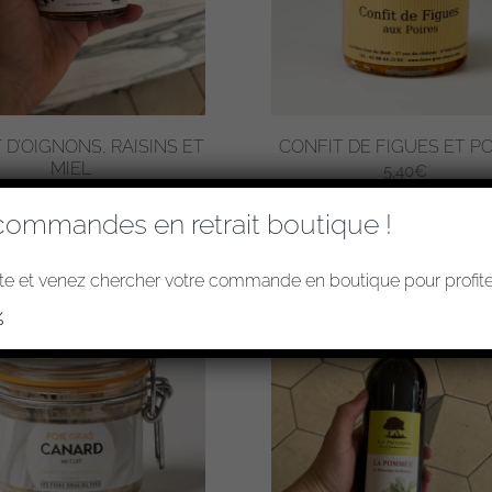
 D’OIGNONS, RAISINS ET
CONFIT DE FIGUES ET P
MIEL
5,40
€
5,40
€
commandes en retrait boutique !
e et venez chercher votre commande en boutique pour profiter
%