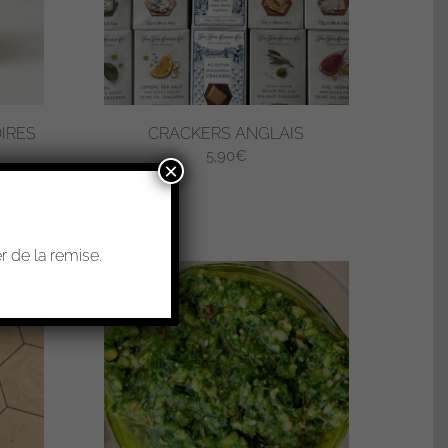
OIRES
CRACKERS ANGLAIS
5,90
€
×
 de la remise.