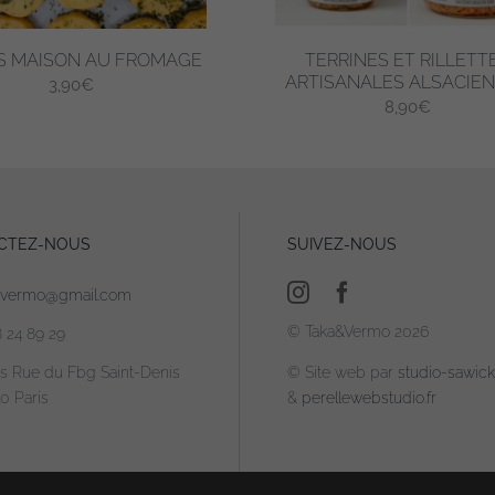
S MAISON AU FROMAGE
TERRINES ET RILLETT
ARTISANALES ALSACIE
3,90
€
8,90
€
CTEZ-NOUS
SUIVEZ-NOUS
avermo@gmail.com
© Taka&Vermo 2026
8 24 89 29
is Rue du Fbg Saint-Denis
© Site web par
studio-sawicki
0 Paris
&
perellewebstudio.fr