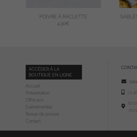
POIVRE À RACLETTE
SABLÉ
4,30
€
CONTA
ACCÉDER À LA
BOUTIQUE EN LIGNE
tak
Accueil
01 4
Présentation
Offre pro
61 b
Evénementiel
7501
Revue de presse
Contact