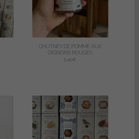
CHUTNEY DE POMME AUX
OIGNONS ROUGES
5,40
€