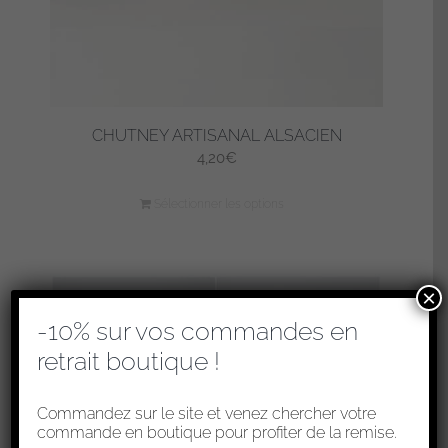
CHUTNEY ARTISANAL ALSACIEN
4,20
€
Sélectionner les options
×
-10% sur vos commandes en
retrait boutique !
Commandez sur le site et venez chercher votre
commande en boutique pour profiter de la remise.