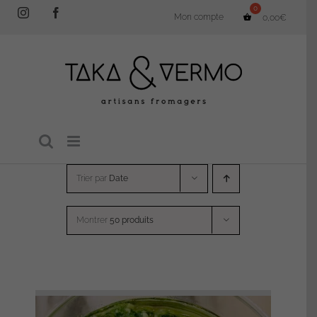
Passer
Instagram
Facebook
Mon compte
0,00
€
au
contenu
Trier par
Date
Montrer
50 produits