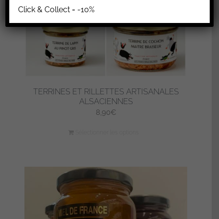
Click & Collect = -10%
TERRINES ET RILLETTES ARTISANALES
ALSACIENNES
8,90
€
Sélectionner les options