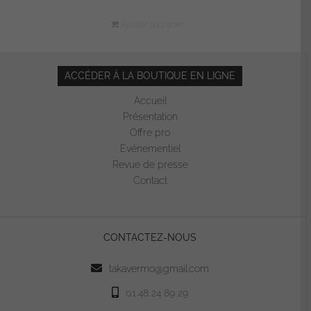
Ajouter au panier
ACCÉDER À LA BOUTIQUE EN LIGNE
Accueil
Présentation
Offre pro
Evénementiel
Revue de presse
Contact
CONTACTEZ-NOUS
takavermo@gmail.com
01 48 24 89 29