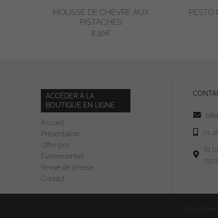
MOUSSE DE CHÈVRE AUX
PESTO 
PISTACHES
8,30
€
CONTA
ACCÉDER À LA
BOUTIQUE EN LIGNE
tak
Accueil
01 4
Présentation
Offre pro
61 b
Evénementiel
7501
Revue de presse
Contact
Ce site web 