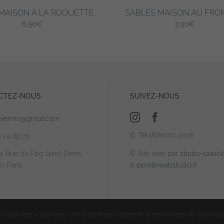
MAISON À LA ROQUETTE
SABLÉS MAISON AU FR
6,50
€
3,90
€
CTEZ-NOUS
SUIVEZ-NOUS
avermo@gmail.com
© Taka&Vermo 2026
8 24 89 29
is Rue du Fbg Saint-Denis
© Site web par
studio-sawicki
0 Paris
&
perellewebstudio.fr
utilise des « cookies » afin d'optimiser l'accès et le service lors de vos visite