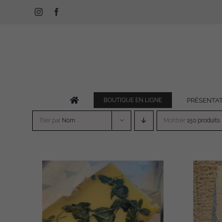
Passer
Instagram
Facebook
au
contenu
PRÉSENTA
BOUTIQUE EN LIGNE
Trier par
Nom
Montrer
150 produits