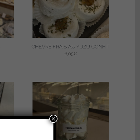
S
CHÈVRE FRAIS AU YUZU CONFIT
ge
6,05
€
 :
75€
60€
×