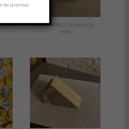
 de la remise.
HOIS
FONTAINEBLEAU MAISON
2,90
€