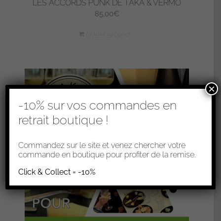
LES ACCORDS PUNK DE TAKA & VERMO
85,00
€
Ajouter au panier
×
-10% sur vos commandes en
retrait boutique !
Commandez sur le site et venez chercher votre
commande en boutique pour profiter de la remise.
Click & Collect = -10%