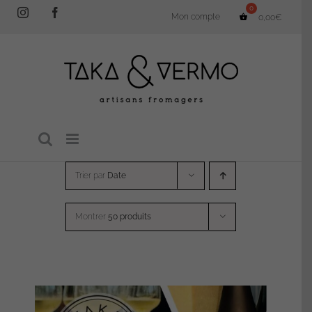
Passer
Instagram
Facebook
Mon compte
0,00
€
au
contenu
Trier par
Date
Montrer
50 produits