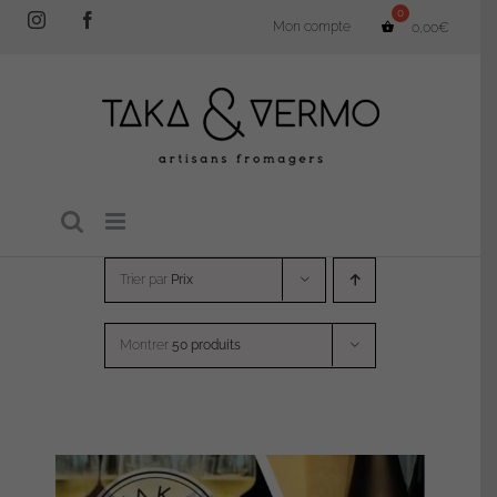
Passer
Instagram
Facebook
Mon compte
0,00
€
au
contenu
Trier par
Prix
Montrer
50 produits