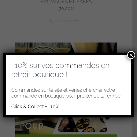
FROMAGES ET SAKÉS
70,00
€
Ajouter au panier
×
-10% sur vos commandes en
retrait boutique !
Commandez sur le site et venez chercher votre
commande en boutique pour profiter de la remise.
Click & Collect = -10%