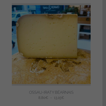
OSSAU-IRATY BÉARNAIS
Plage
8,80
€
–
13,15
€
de