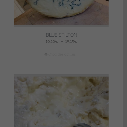
du
produit
BLUE STILTON
Plage
10,10
€
–
15,15
€
de
Ce
Choix des options
prix :
produit
10,10€
a
à
plusieurs
15,15€
variations.
Les
options
peuvent
être
choisies
sur