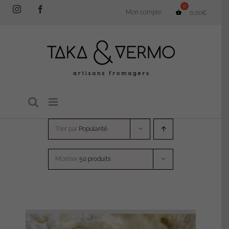
Passer
Instagram
Facebook
Mon compte
0,00
€
au
contenu
Trier par
Popularité
Montrer
50 produits