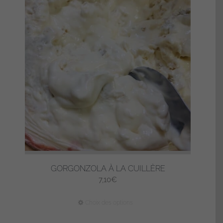
GORGONZOLA À LA CUILLÈRE
7,10
€
Ce
Choix des options
produit