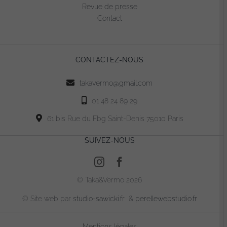
être
Revue de presse
choisies
Contact
sur
la
page
CONTACTEZ-NOUS
du
produit
takavermo@gmail.com
01 48 24 89 29
61 bis Rue du Fbg Saint-Denis 75010 Paris
SUIVEZ-NOUS
© Taka&Vermo 2026
© Site web par
studio-sawicki.fr
&
perellewebstudio.fr
Mentions légales