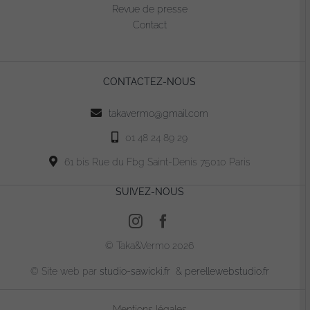
être
Revue de presse
choisies
Contact
sur
la
page
CONTACTEZ-NOUS
du
produit
takavermo@gmail.com
01 48 24 89 29
61 bis Rue du Fbg Saint-Denis 75010 Paris
SUIVEZ-NOUS
© Taka&Vermo 2026
© Site web par
studio-sawicki.fr
&
perellewebstudio.fr
Mentions légales