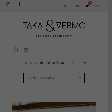
Passer
Instagram
Facebook
Mon compte
0,00
€
au
contenu
Trier par
Commande par défaut
Montrer
50 produits