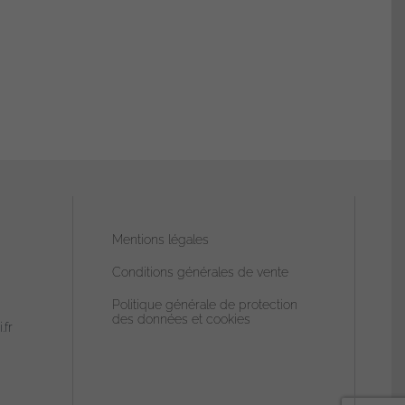
choisies
sur
la
page
du
produit
Mentions légales
Conditions générales de vente
Politique générale de protection
des données et cookies
.fr