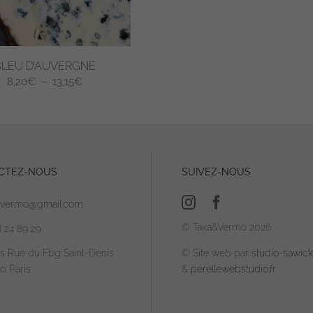
choisies
sur
la
page
BLEU D’AUVERGNE
du
Plage
8,20
€
–
13,15
€
produit
de
prix :
8,20€
à
13,15€
CTEZ-NOUS
SUIVEZ-NOUS
.
avermo@gmail.com
© Taka&Vermo 2026
8 24 89 29
is Rue du Fbg Saint-Denis
© Site web par
studio-sawicki
0 Paris
&
perellewebstudio.fr