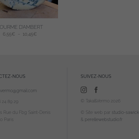
sur
la
page
OURME D’AMBERT
du
Plage
6,55
€
–
10,45
€
produit
de
prix :
6,55€
à
10,45€
CTEZ-NOUS
SUIVEZ-NOUS
.
avermo@gmail.com
© Taka&Vermo 2026
8 24 89 29
is Rue du Fbg Saint-Denis
© Site web par
studio-sawicki
0 Paris
&
perellewebstudio.fr