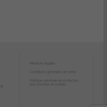
sur
la
page
du
produit
Mentions légales
Conditions générales de vente
Politique générale de protection
des données et cookies
.fr