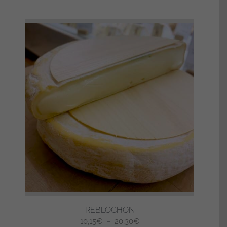
REBLOCHON
Plage
10,15
€
–
20,30
€