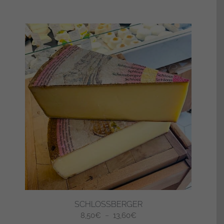
SCHLOSSBERGER
Plage
8,50
€
–
13,60
€