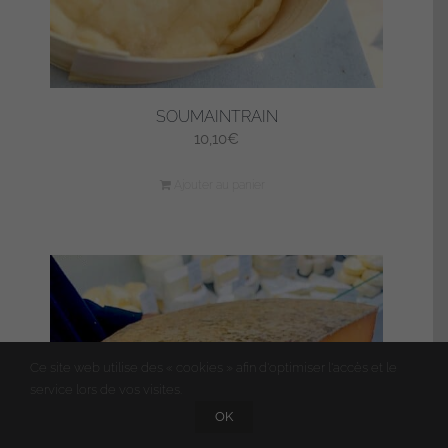
SOUMAINTRAIN
10,10
€
Ajouter au panier
Ce site web utilise des « cookies » afin d'optimiser l'accès et le
service lors de vos visites.
OK