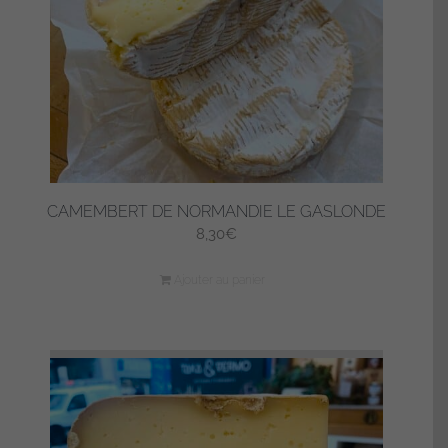
choisies
sur
la
page
du
produit
CAMEMBERT DE NORMANDIE LE GASLONDE
8,30
€
Ajouter au panier