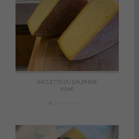
RACLETTE DU DAUPHINÉ
6,60
€
Ce
Choix des options
produit
a
plusieurs
variations.