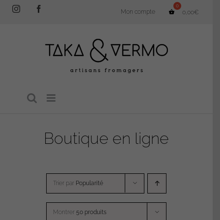
Passer
Instagram
Facebook
Mon compte
0,00
€
au
contenu
Boutique en ligne
Trier par
Popularité
Montrer
50 produits