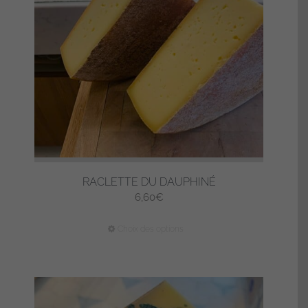
RACLETTE DU DAUPHINÉ
6,60
€
Ce
Choix des options
produit
a
plusieurs
variations.