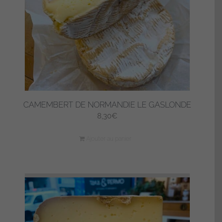
choisies
sur
la
page
du
produit
CAMEMBERT DE NORMANDIE LE GASLONDE
8,30
€
Ajouter au panier