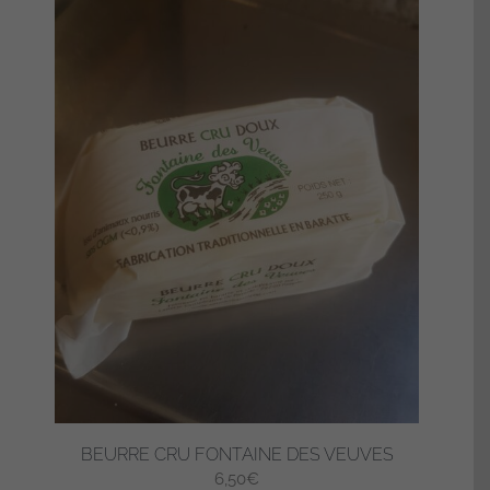
options
peuvent
être
choisies
sur
la
page
du
produit
BEURRE CRU FONTAINE DES VEUVES
6,50
€