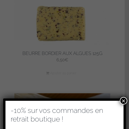
BEURRE BORDIER AUX ALGUES 125G
6,50
€
Ajouter au panier
×
-10% sur vos commandes en
retrait boutique !