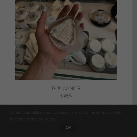
BOUCANIER
5,45
€
Ajouter au panier
Ce site web utilise des « cookies » afin d'optimiser l'accès et le
service lors de vos visites.
OK