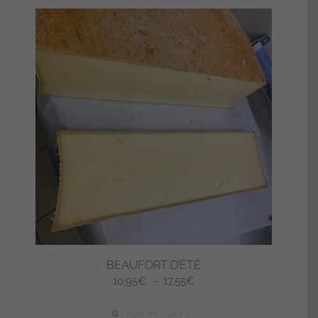
BEAUFORT D’ÉTÉ
Plage
10,95
€
–
17,55
€
de
Ce
Choix des options
prix :